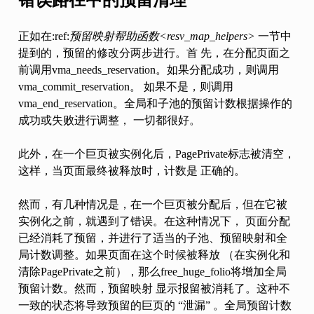
正如在:ref:
预留映射帮助函数<resv_map_helpers>
一节中
提到的，预留的修改分两步进行。首 先，在分配页面之
前调用vma_needs_reservation。如果分配成功，则调用
vma_commit_reservation。 如果不是，则调用
vma_end_reservation。全局和子池的预留计数根据操作的
成功或失败进行调整， 一切都很好。
此外，在一个巨页被实例化后，PagePrivate标志被清空，
这样，当页面最终被释放时，计数是 正确的。
然而，有几种情况是，在一个巨页被分配后，但在它被
实例化之前，就遇到了错误。在这种情况下， 页面分配
已经消耗了预留，并进行了适当的子池、预留映射和全
局计数调整。如果页面在这个时候被释放 （在实例化和
清除PagePrivate之前），那么free_huge_folio将增加全局
预留计数。然而，预留映射 显示报留被消耗了。这种不
一致的状态将导致预留的巨页的 “泄漏” 。全局预留计数