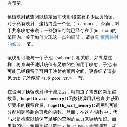
有预留。
预留映射被查阅以确定当前映射/段需要多少巨页预留。
对于私有映射，这始终是一个值（to - from）。 然而，对
于共享映射来说，一些预留可能已经存在于(to - from)的
范围内。关于如何实现这一点的细节， 请参见
预留映射
的修改
一节。
该映射可能与一个子池（subpool）相关联。如果是这
样，将查询子池以确保有足够的空间用于映射。子池 有
可能已经预留了可用于映射的预留空间。更多细节请参
见 :ref:
子池预留 <sub_pool_resv>
一节。
在咨询了预留映射和子池之后，就知道了需要的新预留
数量。
函数被调用以检查 并获取
hugetlb_acct_memory()
所要求的预留数量。
调用到可能
hugetlb_acct_memory()
分配和调整剩余页数的函数。然而，在这 些函数中，代
码只是检查以确保有足够的空闲的巨页来容纳预留。如
果有的话，全局预留计数resv_huge_pages 会被调整，如