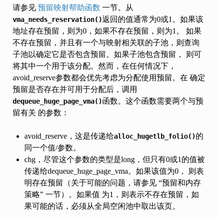
请参见
预留映射帮助函数
一节。从
返回的值通常为0或1。如果该
vma_needs_reservation()
地址存在预留，则为0，如果不存在预留，则为1。 如果
不存在预留，并且有一个与映射相关联的子池，则查询
子池以确定它是否包含预留。如果子池包含预留， 则可
将其中一个用于该分配。然而，在任何情况下，
avoid_reserve参数都会优先考虑为分配使用预留。在 确定
预留是否存在并可用于分配后，调用
函数。这个函数需要两个与预
dequeue_huge_page_vma()
留有关 的参数：
avoid_reserve，这是传递给
的
alloc_hugetlb_folio()
同一个值/参数。
chg，尽管这个参数的类型是long，但只有0或1的值被
传递给dequeue_huge_page_vma。如果该值为0， 则表
明存在预留（关于可能的问题，请参见 “预留和内存
策略” 一节）。如果值 为1，则表示不存在预留，如
果可能的话，必须从全局空闲池中取出该页。