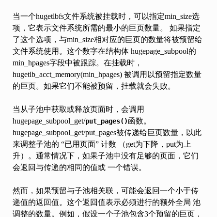
当一个hugetlbfs文件系统被挂载时，可以指定min_size选
项，它表示文件系统所需的最小的巨页数量。 如果指定
了这个选项，与min_size相对应的巨页的数量将被预留给
文件系统使用。这个数字在结构体 hugepage_subpool的
min_hpages字段中被跟踪。在挂载时，
hugetlb_acct_memory(min_hpages) 被调用以预留指定数量
的巨页。如果它们不能被预留，挂载就会失败。
当从子池中获取或释放页面时，会调用
hugepage_subpool_get/
函数。
put_pages()
hugepage_subpool_get/put_pages被传递给巨页数量，以此
来调整子池的 “已用页面” 计数 （get为下降，put为上
升）。通常情况下，如果子池中没有足够的页面，它们
会返回与传递的相同的值或 一个错误。
然而，如果预留与子池相关联，可能会返回一个小于传
递值的返回值。这个返回值表示必须进行的额外全局 池
调整的数量。例如，假设一个子池包含3个预留的巨页，