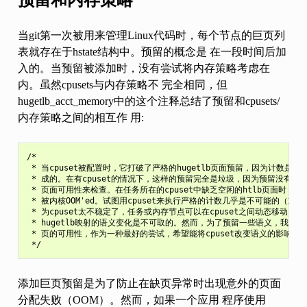
当git第一次被用来管理Linux代码时，每个节点的巨页列
表就存在于hstate结构中。预留的概念是 在一段时间后加
入的。当预留被添加时，没有尝试将内存策略考虑在
内。虽然cpusets与内存策略不 完全相同，但
hugetlb_acct_memory中的这个注释总结了预留和cpusets/
内存策略之间的相互作 用:
/*

 * 当cpuset被配置时，它打破了严格的hugetlb页面预留，因为计数是在
 * 成的。在有cpuset的情况下，这样的预留完全是垃圾，因为预留没有根据当前
 * 页面可用性来检查。在任务所在的cpuset中缺乏空闲的htlb页面时，应
 * 被内核OOM'ed。试图用cpuset来执行严格的计数几乎是不可能的（或者
 * 为cpuset太不稳定了，任务或内存节点可以在cpuset之间动态移动。与cp
 * hugetlb映射的语义变化是不可取的。然而，为了预留一些语义，我们退
 * 页的可用性，作为一种最好的尝试，希望能将cpuset改变语义的影响降到
添加巨页预留是为了防止在缺页异常时出现意外的页面
分配失败（OOM）。然而，如果一个应用 程序使用