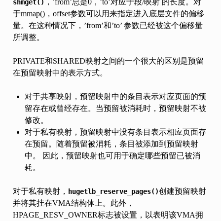
，’from’总是0，’to’对应于段/映射 的长度。对
shmget()
于mmap()，offset参数可以用来指定进入底层文件的偏移
量。在这种情况下，’from’和’to’ 参数已经被这个偏移量
所调整。
PRIVATE和SHARED映射之间的一个很大的区别是预留
在预留映射中的表示方式。
对于共享映射，预留映射中的条目表示对应页面的预
留存在或曾经存在。当预留被消耗时，预留映射不被
修改。
对于私有映射，预留映射中没有条目表示相应页面存
在预留。随着预留被消耗，条目被添加到预留映射
中。 因此，预留映射也可用于确定哪些预留已被消
耗。
对于私有映射，
创建预留映射
hugetlb_reserve_pages()
并将其挂在VMA结构体上。此外，
HPAGE_RESV_OWNER标志被设置，以表明该VMA拥