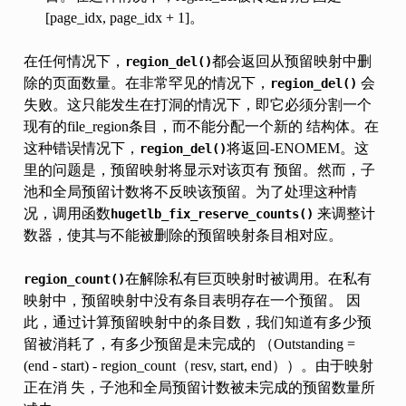
[page_idx, page_idx + 1]。
在任何情况下，
都会返回从预留映射中删
region_del()
除的页面数量。在非常罕见的情况下，
会
region_del()
失败。这只能发生在打洞的情况下，即它必须分割一个
现有的file_region条目，而不能分配一个新的 结构体。在
这种错误情况下，
将返回-ENOMEM。这
region_del()
里的问题是，预留映射将显示对该页有 预留。然而，子
池和全局预留计数将不反映该预留。为了处理这种情
况，调用函数
来调整计
hugetlb_fix_reserve_counts()
数器，使其与不能被删除的预留映射条目相对应。
在解除私有巨页映射时被调用。在私有
region_count()
映射中，预留映射中没有条目表明存在一个预留。 因
此，通过计算预留映射中的条目数，我们知道有多少预
留被消耗了，有多少预留是未完成的 （Outstanding =
(end - start) - region_count（resv, start, end））。由于映射
正在消 失，子池和全局预留计数被未完成的预留数量所