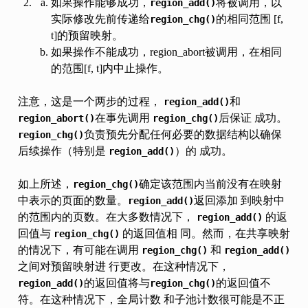
如果操作能够成功，
将被调用，以
region_add()
实际修改先前传递给
的相同范围 [f,
region_chg()
t]的预留映射。
如果操作不能成功，region_abort被调用，在相同
的范围[f, t]内中止操作。
注意，这是一个两步的过程，
和
region_add()
在事先调用
后保证 成功。
region_abort()
region_chg()
负责预先分配任何必要的数据结构以确保
region_chg()
后续操作（特别是
）的 成功。
region_add()
如上所述，
确定该范围内当前没有在映射
region_chg()
中表示的页面的数量。
返回添加 到映射中
region_add()
的范围内的页数。在大多数情况下，
的返
region_add()
回值与
的返回值相 同。然而，在共享映射
region_chg()
的情况下，有可能在调用
和
region_chg()
region_add()
之间对预留映射进 行更改。在这种情况下，
的返回值将与
的返回值不
region_add()
region_chg()
符。在这种情况下，全局计数 和子池计数很可能是不正