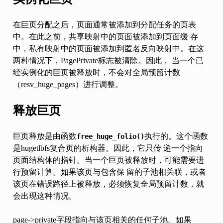
在巨页分配之后，页面通常被添加到分配任务的页表
中。在此之前，共享映射中的页面被添加到页面缓 存
中，私有映射中的页面被添加到匿名反向映射中。在这
两种情况下，PagePrivate标志被清除。因此， 当一个已
经实例化的巨页被释放时，不会对全局预留计数
（resv_huge_pages）进行调整。
释放巨页
巨页释放是由函数
执行的。这个函数
free_huge_folio()
是hugetlbfs复合页的析构器。因此，它只传 递一个指向
页面结构体的指针。当一个巨页被释放时，可能需要进
行预留计算。如果该页与包含保 留的子池相关联，或者
该页在错误路径上被释放，必须恢复全局预留计数，就
会出现这种情况。
page->private字段指向与该页相关的任何子池。如果