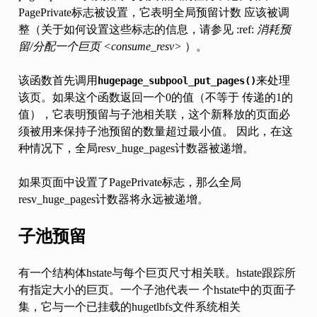
PagePrivate标志被设置，它表明全局预留计数 应该被调
整（关于如何设置这些标志的信息，请参见 :ref:
消耗预
留/分配一个巨页 <consume_resv>
）。
该函数首先调用
来处理
hugepage_subpool_put_pages()
该页。如果这个函数返回一个0的值（不等于 传递的1的
值），它表明预留与子池相关联，这个新释放的页面必
须被用来保持子池预留的数量超过最小值。 因此，在这
种情况下，全局resv_huge_pages计数器被递增。
如果页面中设置了PagePrivate标志，那么全局
resv_huge_pages计数器将永远被递增。
子池预留
有一个结构体hstate与每个巨页尺寸相关联。hstate跟踪所
有指定大小的巨页。一个子池代表一 个hstate中的页面子
集，它与一个已挂载的hugetlbfs文件系统相关