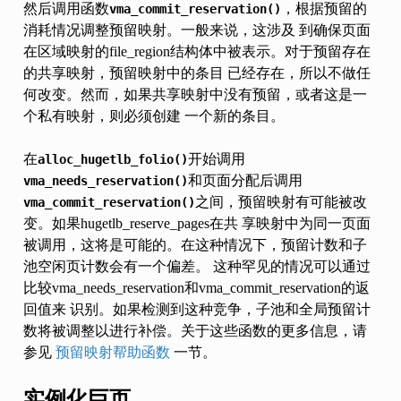
然后调用函数
，根据预留的
vma_commit_reservation()
消耗情况调整预留映射。一般来说，这涉及 到确保页面
在区域映射的file_region结构体中被表示。对于预留存在
的共享映射，预留映射中的条目 已经存在，所以不做任
何改变。然而，如果共享映射中没有预留，或者这是一
个私有映射，则必须创建 一个新的条目。
在
开始调用
alloc_hugetlb_folio()
和页面分配后调用
vma_needs_reservation()
之间，预留映射有可能被改
vma_commit_reservation()
变。如果hugetlb_reserve_pages在共 享映射中为同一页面
被调用，这将是可能的。在这种情况下，预留计数和子
池空闲页计数会有一个偏差。 这种罕见的情况可以通过
比较vma_needs_reservation和vma_commit_reservation的返
回值来 识别。如果检测到这种竞争，子池和全局预留计
数将被调整以进行补偿。关于这些函数的更多信息，请
参见
预留映射帮助函数
一节。
实例化巨页