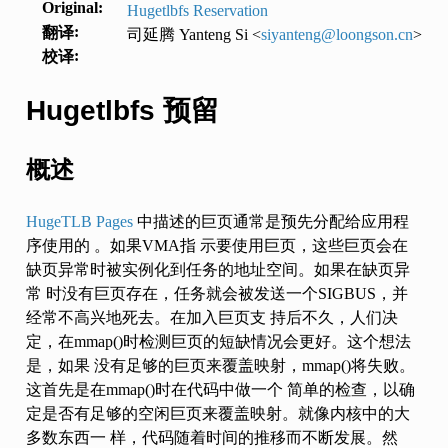
Original
:
Hugetlbfs Reservation
:
翻译
司延腾 Yanteng Si <
siyanteng
@
loongson
.
cn
>
:
校译
Hugetlbfs 预留
概述
HugeTLB Pages
中描述的巨页通常是预先分配给应用程
序使用的 。如果VMA指 示要使用巨页，这些巨页会在
缺页异常时被实例化到任务的地址空间。如果在缺页异
常 时没有巨页存在，任务就会被发送一个SIGBUS，并
经常不高兴地死去。在加入巨页支 持后不久，人们决
定，在mmap()时检测巨页的短缺情况会更好。这个想法
是，如果 没有足够的巨页来覆盖映射，mmap()将失败。
这首先是在mmap()时在代码中做一个 简单的检查，以确
定是否有足够的空闲巨页来覆盖映射。就像内核中的大
多数东西一 样，代码随着时间的推移而不断发展。然