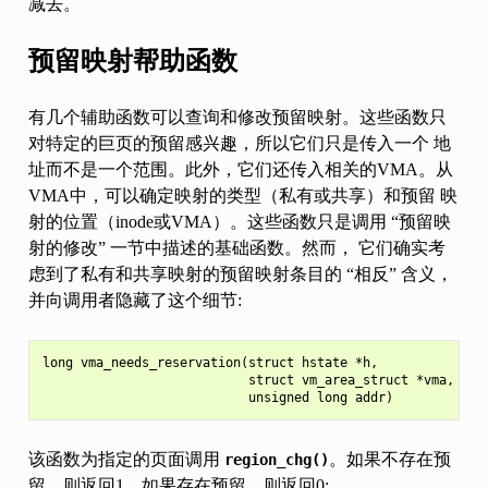
减去。
预留映射帮助函数
有几个辅助函数可以查询和修改预留映射。这些函数只
对特定的巨页的预留感兴趣，所以它们只是传入一个 地
址而不是一个范围。此外，它们还传入相关的VMA。从
VMA中，可以确定映射的类型（私有或共享）和预留 映
射的位置（inode或VMA）。这些函数只是调用 “预留映
射的修改” 一节中描述的基础函数。然而， 它们确实考
虑到了私有和共享映射的预留映射条目的 “相反” 含义，
并向调用者隐藏了这个细节:
long vma_needs_reservation(struct hstate *h,

                           struct vm_area_struct *vma,

该函数为指定的页面调用
。如果不存在预
region_chg()
留，则返回1。如果存在预留，则返回0: